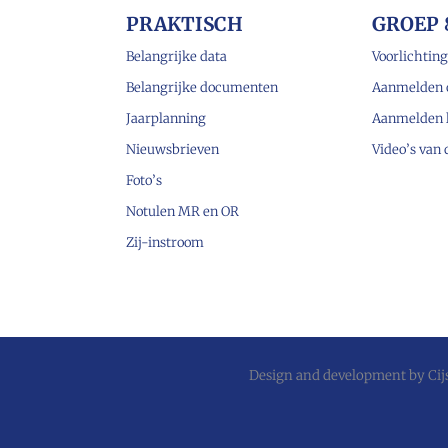
PRAKTISCH
GROEP 
Belangrijke data
Voorlichting
Belangrijke documenten
Aanmelden 
Jaarplanning
Aanmelden 
Nieuwsbrieven
Video’s van
Foto’s
Notulen MR en OR
Zij-instroom
Design and development by
Ci