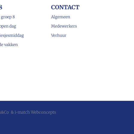
8
CONTACT
 groep 8
Algemeen
open dag
Medewerkers
lesjesmiddag
Verhuur
 de vakken
js&Co
&
i-match Webconcepts