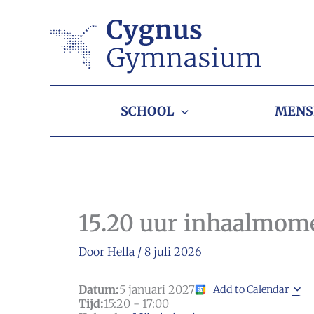
Ga
naar
de
inhoud
SCHOOL
MENS
15.20 uur inhaalmom
Door
Hella
/
8 juli 2026
Datum:
5 januari 2027
Add to Calendar
Tijd:
15:20
-
17:00