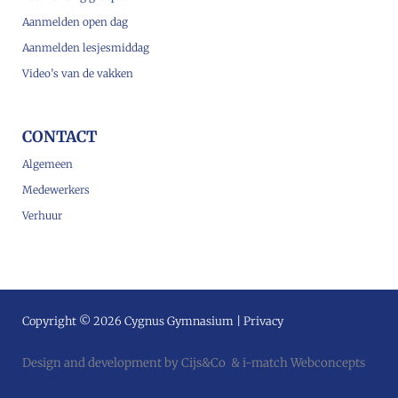
Aanmelden open dag
Aanmelden lesjesmiddag
Video’s van de vakken
CONTACT
Algemeen
Medewerkers
Verhuur
Copyright © 2026 Cygnus Gymnasium |
Privacy
Design and development by
Cijs&Co
&
i-match Webconcepts