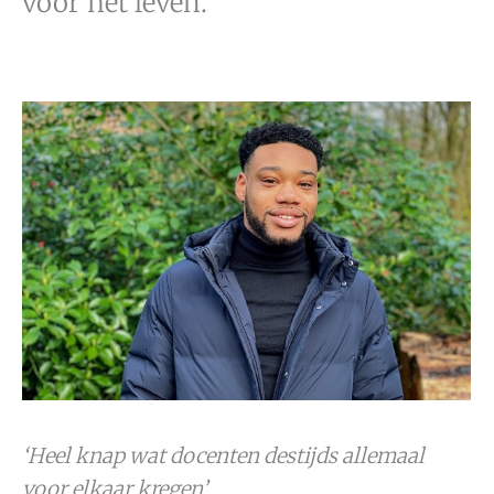
voor het leven.
‘Heel knap wat docenten destijds allemaal
voor elkaar kregen’