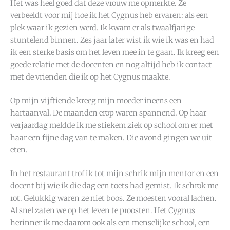
Het was heel goed dat deze vrouw me opmerkte. Ze
verbeeldt voor mij hoe ik het Cygnus heb ervaren: als een
plek waar ik gezien werd. Ik kwam er als twaalfjarige
stuntelend binnen. Zes jaar later wist ik wie ik was en had
ik een sterke basis om het leven mee in te gaan. Ik kreeg een
goede relatie met de docenten en nog altijd heb ik contact
met de vrienden die ik op het Cygnus maakte.
Op mijn vijftiende kreeg mijn moeder ineens een
hartaanval. De maanden erop waren spannend. Op haar
verjaardag meldde ik me stiekem ziek op school om er met
haar een fijne dag van te maken. Die avond gingen we uit
eten.
In het restaurant trof ik tot mijn schrik mijn mentor en een
docent bij wie ik die dag een toets had gemist. Ik schrok me
rot. Gelukkig waren ze niet boos. Ze moesten vooral lachen.
Al snel zaten we op het leven te proosten. Het Cygnus
herinner ik me daarom ook als een menselijke school, een