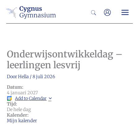
Ga
Zoeken
naar
de
inhoud
Onderwijsontwikkeldag –
leerlingen lesvrij
Door
Hella
/
8 juli 2026
Datum:
4 januari 2027
Add to Calendar
Tijd:
De hele dag
Kalender:
Mijn kalender