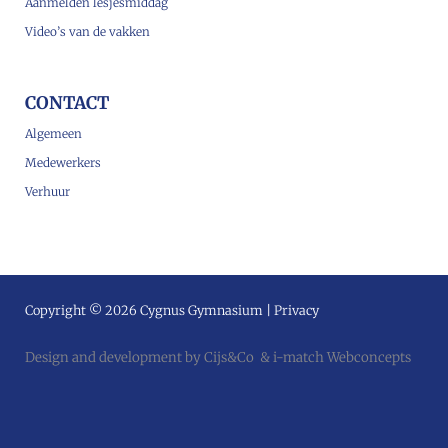
Aanmelden lesjesmiddag
Video’s van de vakken
CONTACT
Algemeen
Medewerkers
Verhuur
Copyright © 2026 Cygnus Gymnasium |
Privacy
Design and development by
Cijs&Co
&
i-match Webconcepts