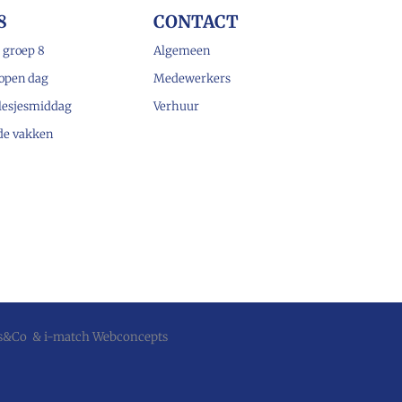
8
CONTACT
 groep 8
Algemeen
open dag
Medewerkers
lesjesmiddag
Verhuur
 de vakken
js&Co
&
i-match Webconcepts