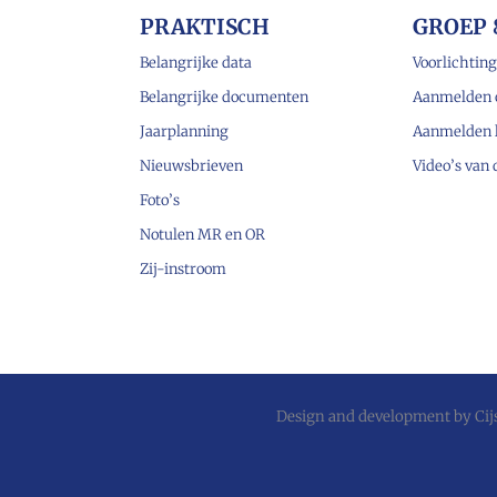
PRAKTISCH
GROEP 
Belangrijke data
Voorlichting
Belangrijke documenten
Aanmelden 
Jaarplanning
Aanmelden 
Nieuwsbrieven
Video’s van
Foto’s
Notulen MR en OR
Zij-instroom
Design and development by
Ci