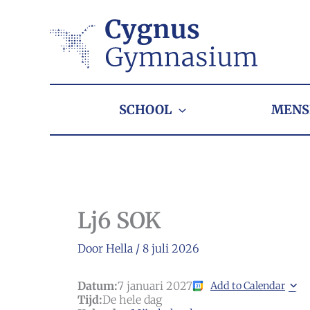
Ga
naar
de
inhoud
SCHOOL
MENS
Lj6 SOK
Door
Hella
/
8 juli 2026
Datum:
7 januari 2027
Add to Calendar
Tijd:
De hele dag