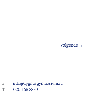
Volgende
→
E:
info@cygnusgymnasium.nl
T:
020 468 8880