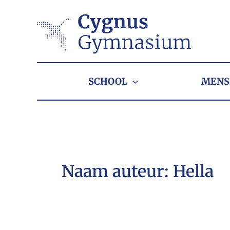
Ga
naar
de
inhoud
SCHOOL
MENS
Naam auteur: Hella