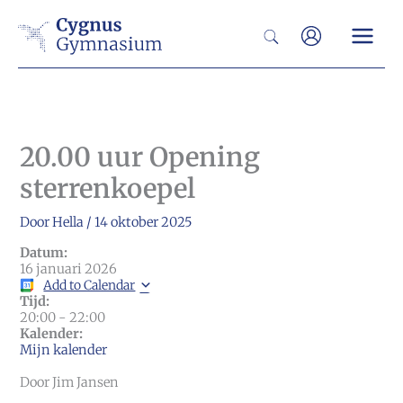
Ga
Zoeken
naar
de
inhoud
20.00 uur Opening
sterrenkoepel
Door
Hella
/
14 oktober 2025
Datum:
16 januari 2026
Add to Calendar
Tijd:
20:00
-
22:00
Kalender:
Mijn kalender
Door Jim Jansen