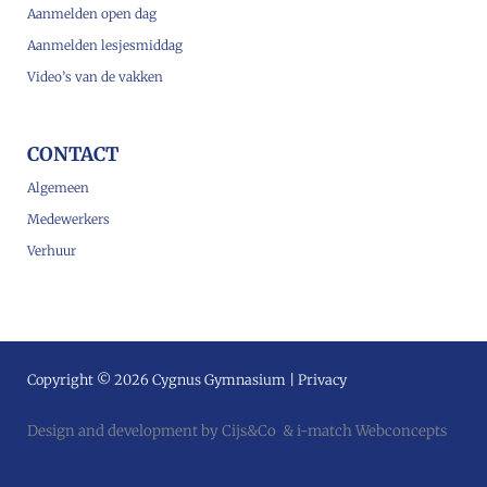
Aanmelden open dag
Aanmelden lesjesmiddag
Video’s van de vakken
CONTACT
Algemeen
Medewerkers
Verhuur
Copyright © 2026 Cygnus Gymnasium |
Privacy
Design and development by
Cijs&Co
&
i-match Webconcepts