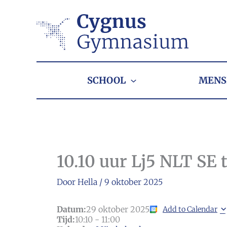
Ga
naar
de
inhoud
SCHOOL
MENS
10.10 uur Lj5 NLT SE 
Door
Hella
/
9 oktober 2025
Datum:
29 oktober 2025
Add to Calendar
Tijd:
10:10
-
11:00