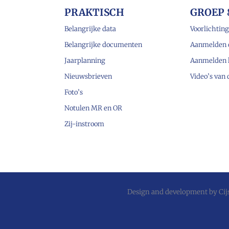
PRAKTISCH
GROEP 
Belangrijke data
Voorlichting
Belangrijke documenten
Aanmelden 
Jaarplanning
Aanmelden 
Nieuwsbrieven
Video’s van
Foto’s
Notulen MR en OR
Zij-instroom
Design and development by
Ci