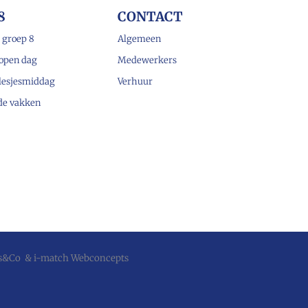
8
CONTACT
 groep 8
Algemeen
open dag
Medewerkers
lesjesmiddag
Verhuur
 de vakken
js&Co
&
i-match Webconcepts