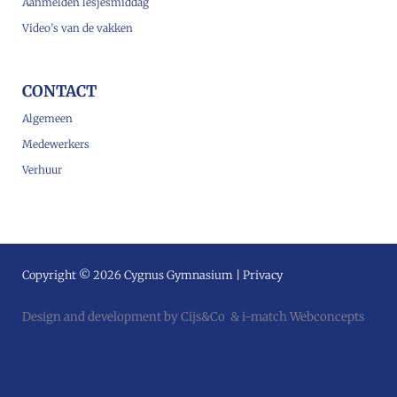
Aanmelden lesjesmiddag
Video’s van de vakken
CONTACT
Algemeen
Medewerkers
Verhuur
Copyright © 2026 Cygnus Gymnasium |
Privacy
Design and development by
Cijs&Co
&
i-match Webconcepts