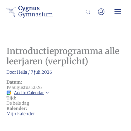
Ga
Zoeken
naar
de
inhoud
Introductieprogramma alle
leerjaren (verplicht)
Door
Hella
/
7 juli 2026
Datum:
19 augustus 2026
Add to Calendar
Tijd:
De hele dag
Kalender:
Mijn kalender