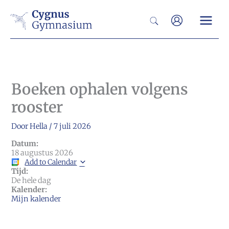
Ga
Zoeken
naar
de
inhoud
Boeken ophalen volgens
rooster
Door
Hella
/
7 juli 2026
Datum:
18 augustus 2026
Add to Calendar
Tijd:
De hele dag
Kalender:
Mijn kalender