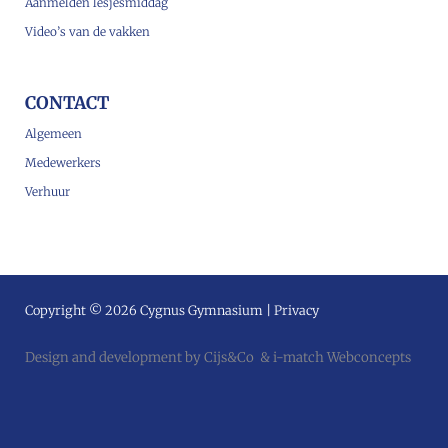
Aanmelden lesjesmiddag
Video’s van de vakken
CONTACT
Algemeen
Medewerkers
Verhuur
Copyright © 2026 Cygnus Gymnasium |
Privacy
Design and development by
Cijs&Co
&
i-match Webconcepts