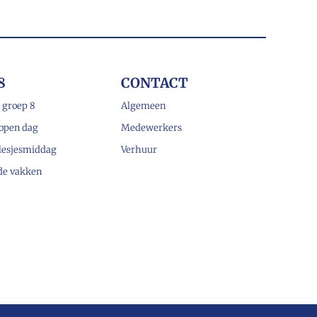
8
CONTACT
 groep 8
Algemeen
open dag
Medewerkers
lesjesmiddag
Verhuur
 de vakken