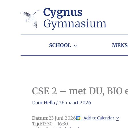
Ga
naar
de
inhoud
SCHOOL
MENS
CSE 2 – met DU, BIO
Door
Hella
/
26 maart 2026
Datum:
23 juni 2026
Add to Calendar
Tijd:
13:30
-
16:30