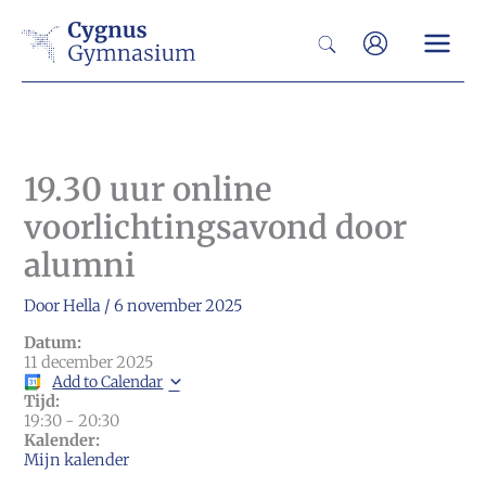
Ga
Zoeken
naar
de
inhoud
19.30 uur online
voorlichtingsavond door
alumni
Door
Hella
/
6 november 2025
Datum:
11 december 2025
Add to Calendar
Tijd:
19:30
-
20:30
Kalender:
Mijn kalender