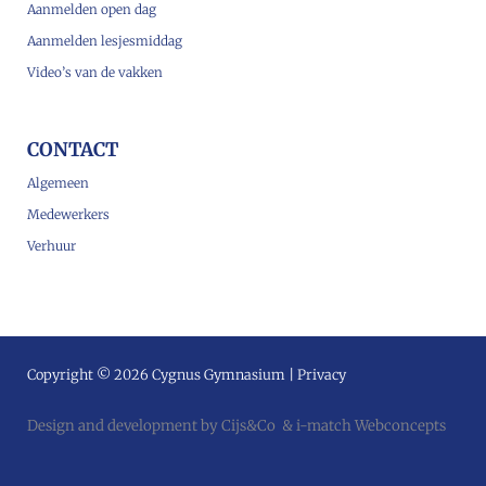
Aanmelden open dag
Aanmelden lesjesmiddag
Video’s van de vakken
CONTACT
Algemeen
Medewerkers
Verhuur
Copyright © 2026 Cygnus Gymnasium |
Privacy
Design and development by
Cijs&Co
&
i-match Webconcepts