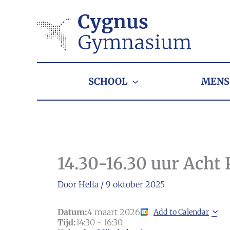
Ga
naar
de
inhoud
SCHOOL
MENS
14.30-16.30 uur Acht 
Door
Hella
/
9 oktober 2025
Datum:
4 maart 2026
Add to Calendar
Tijd:
14:30
-
16:30