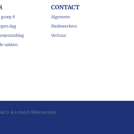
8
CONTACT
 groep 8
Algemeen
open dag
Medewerkers
lesjesmiddag
Verhuur
 de vakken
js&Co
&
i-match Webconcepts