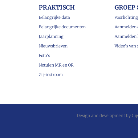
PRAKTISCH
GROEP 
Belangrijke data
Voorlichting
Belangrijke documenten
Aanmelden 
Jaarplanning
Aanmelden 
Nieuwsbrieven
Video’s van
Foto’s
Notulen MR en OR
Zij-instroom
Design and development by
Ci