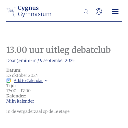
Ga
Zoeken
naar
de
inhoud
13.00 uur uitleg debatclub
Door
@mini-m
/
9 september 2025
Datum:
25 oktober 2024
Add to Calendar
Tijd:
13:00
-
17:00
Kalender:
Mijn kalender
in de vergaderzaal op de 1e etage