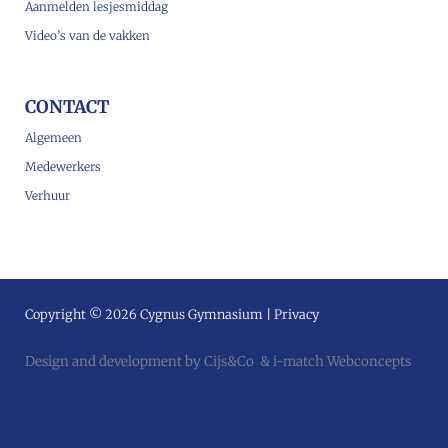
Aanmelden lesjesmiddag
Video’s van de vakken
CONTACT
Algemeen
Medewerkers
Verhuur
Copyright © 2026 Cygnus Gymnasium |
Privacy
Design and development by
Cijs&Co
&
i-match Webconcepts