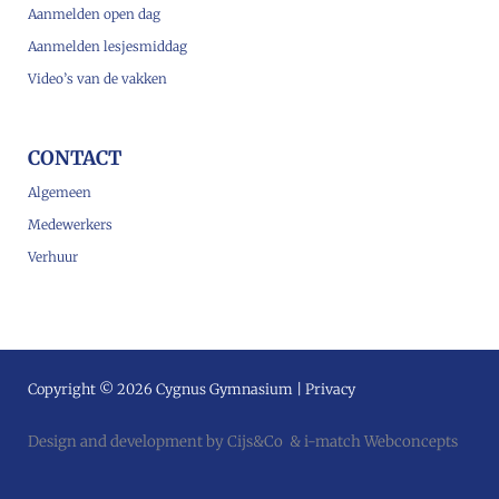
Aanmelden open dag
Aanmelden lesjesmiddag
Video’s van de vakken
CONTACT
Algemeen
Medewerkers
Verhuur
Copyright © 2026 Cygnus Gymnasium |
Privacy
Design and development by
Cijs&Co
&
i-match Webconcepts