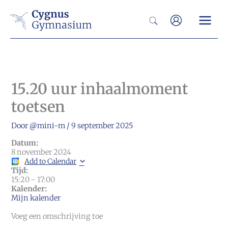
Ga
Zoeken
naar
de
inhoud
15.20 uur inhaalmoment
toetsen
Door
@mini-m
/
9 september 2025
Datum:
8 november 2024
Add to Calendar
Tijd:
15:20
-
17:00
Kalender:
Mijn kalender
Voeg een omschrijving toe