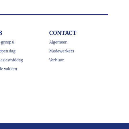
8
CONTACT
 groep 8
Algemeen
open dag
Medewerkers
lesjesmiddag
Verhuur
 de vakken