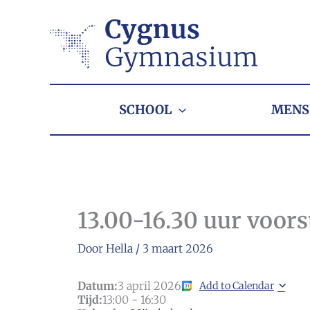
Ga
naar
de
inhoud
SCHOOL
MENS
13.00-16.30 uur voorst
Door
Hella
/
3 maart 2026
Datum:
3 april 2026
Add to Calendar
Tijd:
13:00
-
16:30