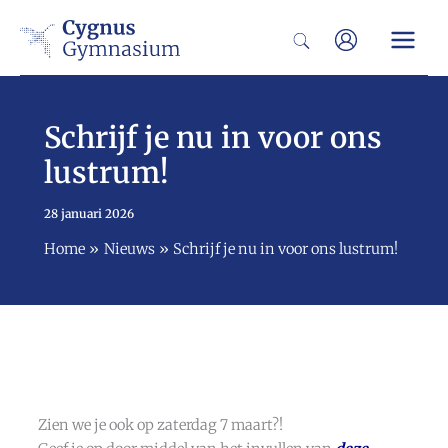
Ga
Zoeken
naar
de
inhoud
Schrijf je nu in voor ons
lustrum!
28 januari 2026
Home
Nieuws
Schrijf je nu in voor ons lustrum!
Zien we je ook op zaterdag 7 maart?!