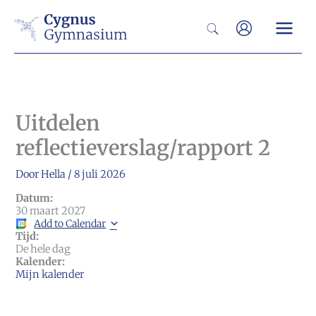
Ga
Zoeken
naar
de
inhoud
Uitdelen
reflectieverslag/rapport 2
Door
Hella
/
8 juli 2026
Datum:
30 maart 2027
Add to Calendar
Tijd:
De hele dag
Kalender:
Mijn kalender