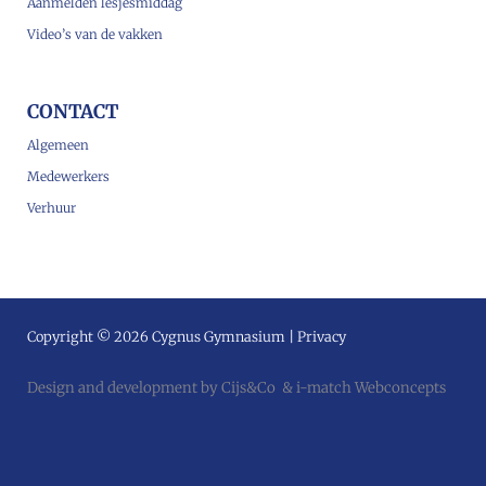
Aanmelden lesjesmiddag
Video’s van de vakken
CONTACT
Algemeen
Medewerkers
Verhuur
Copyright © 2026 Cygnus Gymnasium |
Privacy
Design and development by
Cijs&Co
&
i-match Webconcepts