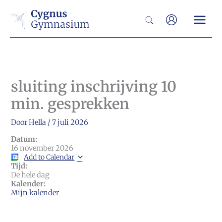
Ga
Zoeken
naar
de
inhoud
sluiting inschrijving 10
min. gesprekken
Door
Hella
/
7 juli 2026
Datum:
16 november 2026
Add to Calendar
Tijd:
De hele dag
Kalender:
Mijn kalender