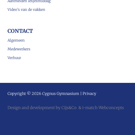
Aanmelden lesjesmiddag
Video’s van de vakken
CONTACT
Algemeen
Medewerkers
Verhuur
Copyright © 2026 Cygnus Gymnasium |
Privacy
Design and development by
Cijs&Co
&
i-match Webconcepts