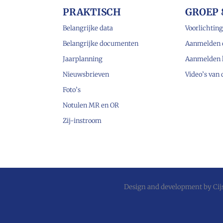
PRAKTISCH
GROEP 
Belangrijke data
Voorlichting
Belangrijke documenten
Aanmelden 
Jaarplanning
Aanmelden 
Nieuwsbrieven
Video’s van
Foto’s
Notulen MR en OR
Zij-instroom
Design and development by
Ci