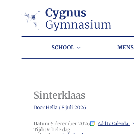
Ga
naar
de
inhoud
SCHOOL
MENS
Sinterklaas
Door
Hella
/
8 juli 2026
Datum:
5 december 2026
Add to Calendar
Tijd:
De hele dag