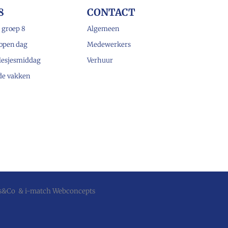
8
CONTACT
 groep 8
Algemeen
open dag
Medewerkers
lesjesmiddag
Verhuur
 de vakken
js&Co
&
i-match Webconcepts