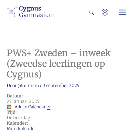
Ga
Zoeken
naar
de
inhoud
PWS+ Zweden – inweek
(Zweedse leerlingen op
Cygnus)
Door
@mini-m
/
9 september 2025
Datum:
27 januari 2025
Add to Calendar
Tijd:
De hele dag
Kalender:
Mijn kalender