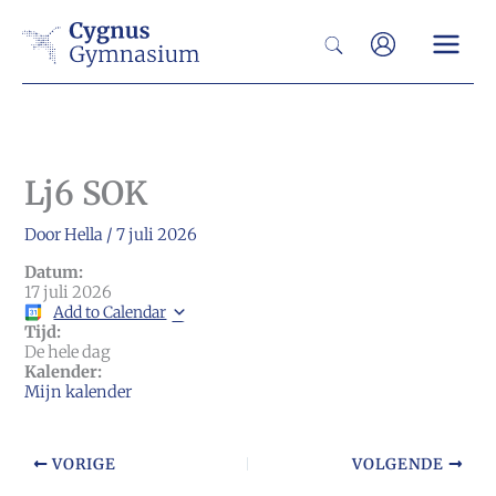
Ga
Zoeken
naar
de
inhoud
Lj6 SOK
Door
Hella
/
7 juli 2026
Datum:
17 juli 2026
Add to Calendar
Tijd:
De hele dag
Kalender:
Mijn kalender
VORIGE
VOLGENDE