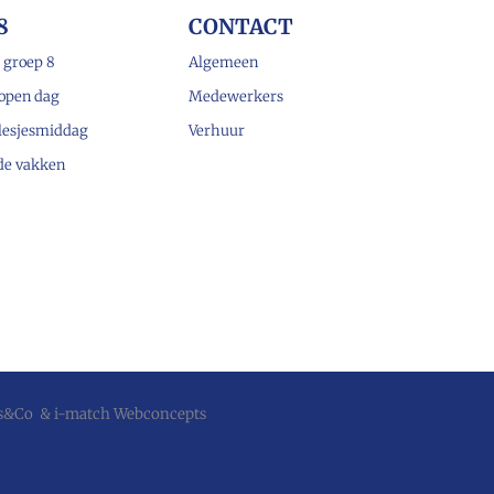
8
CONTACT
 groep 8
Algemeen
open dag
Medewerkers
lesjesmiddag
Verhuur
 de vakken
js&Co
&
i-match Webconcepts