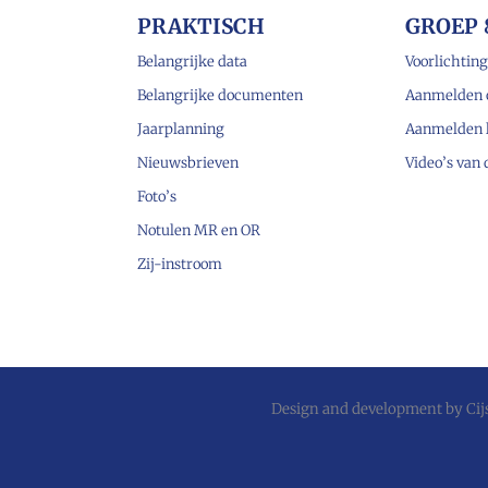
PRAKTISCH
GROEP 
Belangrijke data
Voorlichting
Belangrijke documenten
Aanmelden 
Jaarplanning
Aanmelden 
Nieuwsbrieven
Video’s van
Foto’s
Notulen MR en OR
Zij-instroom
Design and development by
Ci