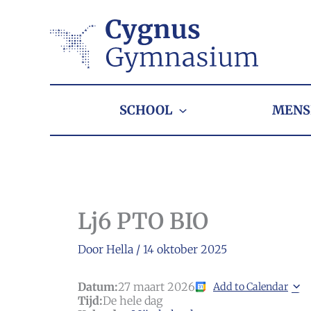
Ga
naar
de
inhoud
SCHOOL
MENS
Lj6 PTO BIO
Door
Hella
/
14 oktober 2025
Datum:
27 maart 2026
Add to Calendar
Tijd:
De hele dag