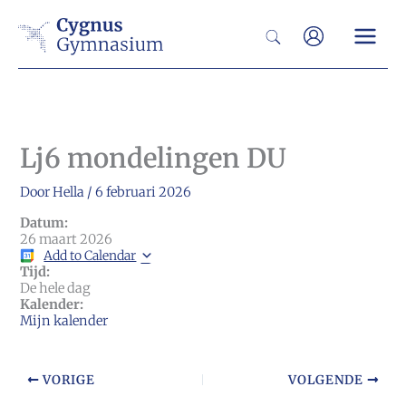
Ga
Zoeken
naar
de
inhoud
Lj6 mondelingen DU
Door
Hella
/
6 februari 2026
Datum:
26 maart 2026
Add to Calendar
Tijd:
De hele dag
Kalender:
Mijn kalender
VORIGE
VOLGENDE