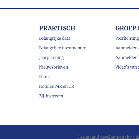
PRAKTISCH
GROEP 
Belangrijke data
Voorlichting
Belangrijke documenten
Aanmelden 
Jaarplanning
Aanmelden 
Nieuwsbrieven
Video’s van
Foto’s
Notulen MR en OR
Zij-instroom
Design and development by
Ci