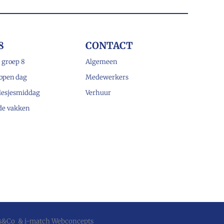
8
CONTACT
 groep 8
Algemeen
open dag
Medewerkers
lesjesmiddag
Verhuur
 de vakken
js&Co
&
i-match Webconcepts