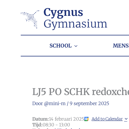
Ga
naar
de
inhoud
SCHOOL
MENS
LJ5 PO SCHK redoxc
Door
@mini-m
/
9 september 2025
Datum:
14 februari 2025
Add to Calendar
Tijd:
08:30
-
13:00