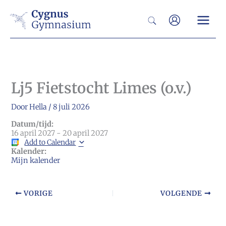
Ga
Zoeken
naar
de
inhoud
Lj5 Fietstocht Limes (o.v.)
Door
Hella
/
8 juli 2026
Datum/tijd:
16 april 2027 - 20 april 2027
Add to Calendar
Kalender:
Mijn kalender
VORIGE
VOLGENDE