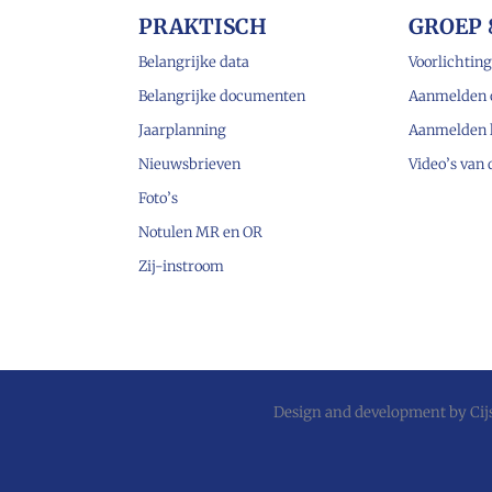
PRAKTISCH
GROEP 
Belangrijke data
Voorlichting
Belangrijke documenten
Aanmelden 
Jaarplanning
Aanmelden 
Nieuwsbrieven
Video’s van
Foto’s
Notulen MR en OR
Zij-instroom
Design and development by
Ci