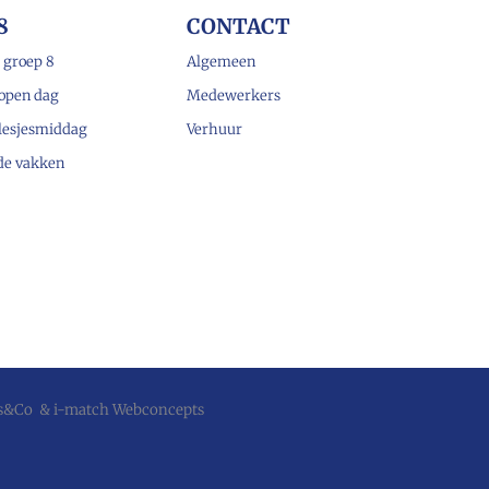
8
CONTACT
 groep 8
Algemeen
open dag
Medewerkers
lesjesmiddag
Verhuur
 de vakken
js&Co
&
i-match Webconcepts