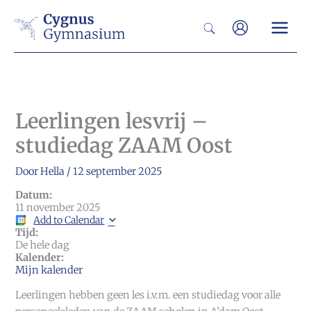
Ga
Zoeken
naar
de
inhoud
Leerlingen lesvrij –
studiedag ZAAM Oost
Door
Hella
/
12 september 2025
Datum:
11 november 2025
Add to Calendar
Tijd:
De hele dag
Kalender:
Mijn kalender
Leerlingen hebben geen les i.v.m. een studiedag voor alle