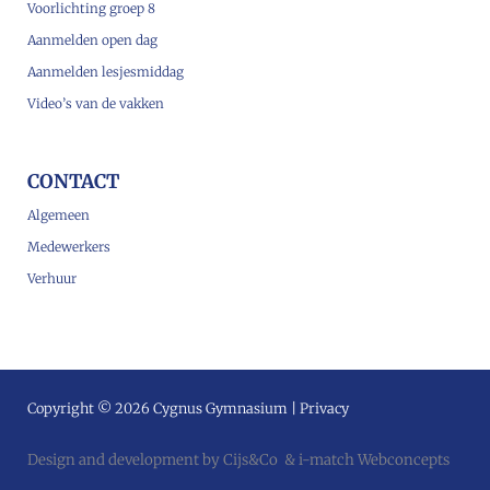
Voorlichting groep 8
Aanmelden open dag
Aanmelden lesjesmiddag
Video’s van de vakken
CONTACT
Algemeen
Medewerkers
Verhuur
Copyright © 2026 Cygnus Gymnasium |
Privacy
Design and development by
Cijs&Co
&
i-match Webconcepts