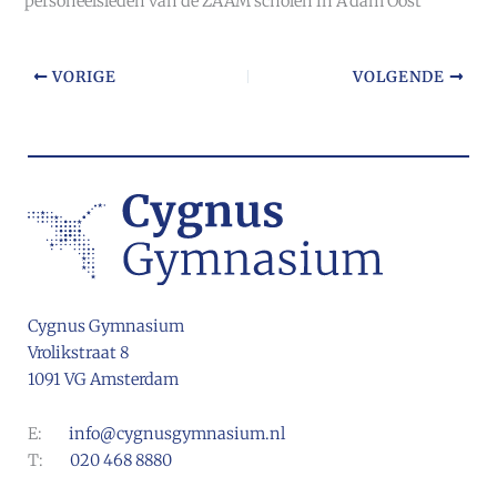
personeelsleden van de ZAAM scholen in A’dam Oost
VORIGE
VOLGENDE
Cygnus Gymnasium
Vrolikstraat 8
1091 VG Amsterdam
E:
info@cygnusgymnasium.nl
T:
020 468 8880