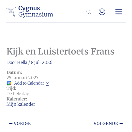
Ga
Zoeken
naar
de
inhoud
Kijk en Luistertoets Frans
Door
Hella
/
8 juli 2026
Datum:
25 januari 2027
Add to Calendar
Tijd:
De hele dag
Kalender:
Mijn kalender
VORIGE
VOLGENDE