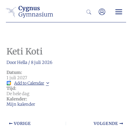
Ga
Zoeken
naar
de
inhoud
Keti Koti
Door
Hella
/
8 juli 2026
Datum:
1 juli 2027
Add to Calendar
Tijd:
De hele dag
Kalender:
Mijn kalender
VORIGE
VOLGENDE