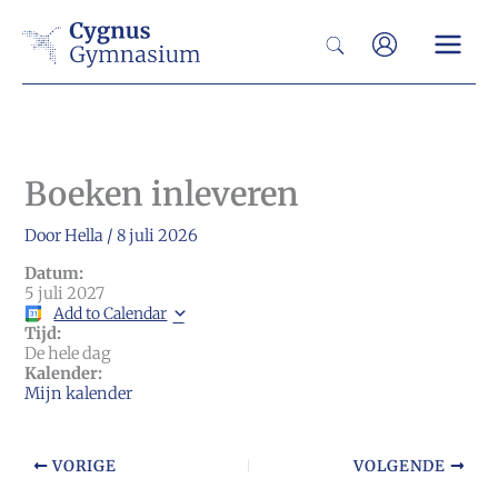
Ga
Zoeken
naar
de
inhoud
Boeken inleveren
Door
Hella
/
8 juli 2026
Datum:
5 juli 2027
Add to Calendar
Tijd:
De hele dag
Kalender:
Mijn kalender
VORIGE
VOLGENDE