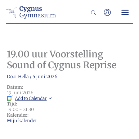
Ga
Zoeken
naar
de
inhoud
19.00 uur Voorstelling
Sound of Cygnus Reprise
Door
Hella
/
5 juni 2026
Datum:
19 juni 2026
Add to Calendar
Tijd:
19:00
-
21:30
Kalender:
Mijn kalender