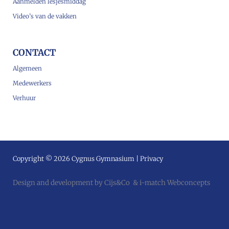
Aanmelden lesjesmiddag
Video’s van de vakken
CONTACT
Algemeen
Medewerkers
Verhuur
Copyright © 2026 Cygnus Gymnasium |
Privacy
Design and development by
Cijs&Co
&
i-match Webconcepts