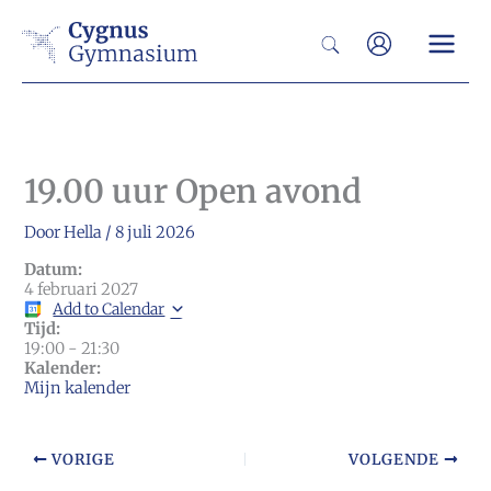
Ga
Zoeken
naar
de
inhoud
19.00 uur Open avond
Door
Hella
/
8 juli 2026
Datum:
4 februari 2027
Add to Calendar
Tijd:
19:00
-
21:30
Kalender:
Mijn kalender
VORIGE
VOLGENDE