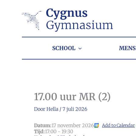
Ga
naar
de
inhoud
SCHOOL
MENS
17.00 uur MR (2)
Door
Hella
/
7 juli 2026
Datum:
17 november 2026
Add to Calendar
Tijd:
17:00
-
19:30