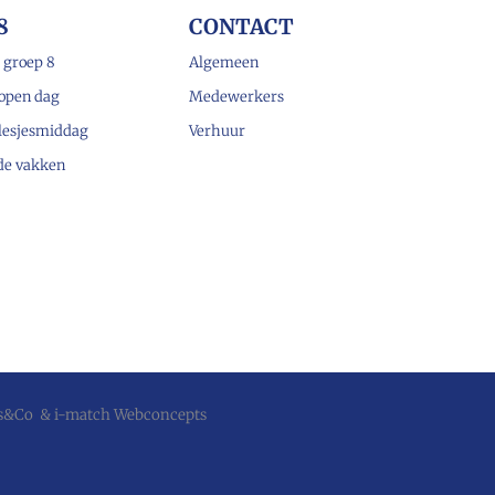
8
CONTACT
 groep 8
Algemeen
open dag
Medewerkers
lesjesmiddag
Verhuur
 de vakken
js&Co
&
i-match Webconcepts