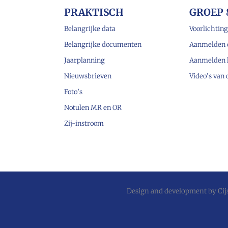
PRAKTISCH
GROEP 
Belangrijke data
Voorlichting
Belangrijke documenten
Aanmelden 
Jaarplanning
Aanmelden 
Nieuwsbrieven
Video’s van
Foto’s
Notulen MR en OR
Zij-instroom
Design and development by
Ci