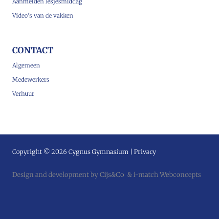
Aanmelden lesjesmiddag
Video’s van de vakken
CONTACT
Algemeen
Medewerkers
Verhuur
Copyright © 2026 Cygnus Gymnasium |
Privacy
Design and development by
Cijs&Co
&
i-match Webconcepts