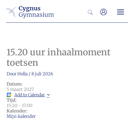
Ga
Zoeken
naar
de
inhoud
15.20 uur inhaalmoment
toetsen
Door
Hella
/
8 juli 2026
Datum:
5 maart 2027
Add to Calendar
Tijd:
15:20
-
17:00
Kalender:
Mijn kalender