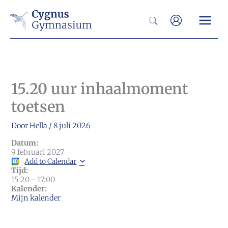
Ga
Zoeken
naar
de
inhoud
15.20 uur inhaalmoment
toetsen
Door
Hella
/
8 juli 2026
Datum:
9 februari 2027
Add to Calendar
Tijd:
15:20
-
17:00
Kalender:
Mijn kalender