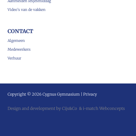
Aanmelden lesjesmiddag
Video’s van de vakken
CONTACT
Algemeen
Medewerkers
Verhuur
Copyright © 2026 Cygnus Gymnasium |
Privacy
Design and development by
Cijs&Co
&
i-match Webconcepts