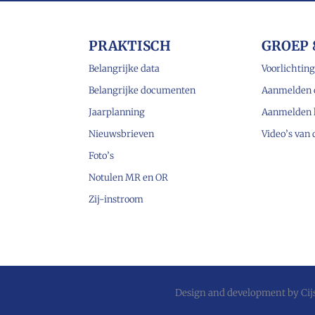
PRAKTISCH
GROEP 
Belangrijke data
Voorlichting
Belangrijke documenten
Aanmelden 
Jaarplanning
Aanmelden 
Nieuwsbrieven
Video’s van
Foto’s
Notulen MR en OR
Zij-instroom
Design and development by
Ci