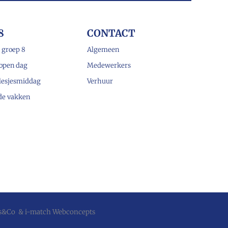
8
CONTACT
 groep 8
Algemeen
open dag
Medewerkers
lesjesmiddag
Verhuur
 de vakken
js&Co
&
i-match Webconcepts