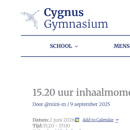
Ga
naar
de
inhoud
SCHOOL
MENS
15.20 uur inhaalmom
Door
@mini-m
/
9 september 2025
Datum:
2 juni 2026
Add to Calendar
Tijd:
15:20
-
17:00