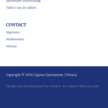
Aanmelden lesjesmiddag
Video’s van de vakken
CONTACT
Algemeen
Medewerkers
Verhuur
Copyright © 2026 Cygnus Gymnasium |
Privacy
Design and development by
Cijs&Co
&
i-match Webconcepts