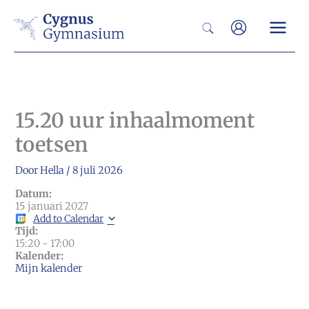
Ga
Zoeken
naar
de
inhoud
15.20 uur inhaalmoment
toetsen
Door
Hella
/
8 juli 2026
Datum:
15 januari 2027
Add to Calendar
Tijd:
15:20
-
17:00
Kalender:
Mijn kalender