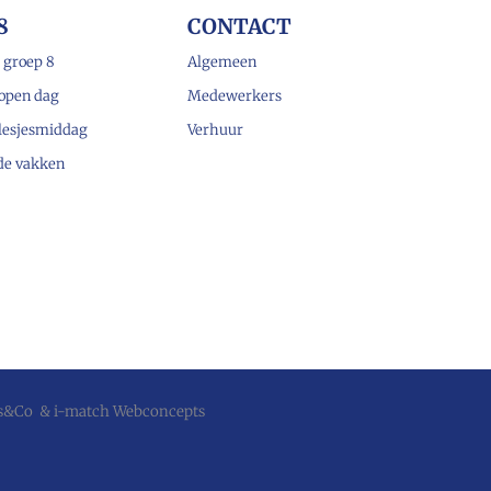
8
CONTACT
 groep 8
Algemeen
open dag
Medewerkers
lesjesmiddag
Verhuur
 de vakken
js&Co
&
i-match Webconcepts