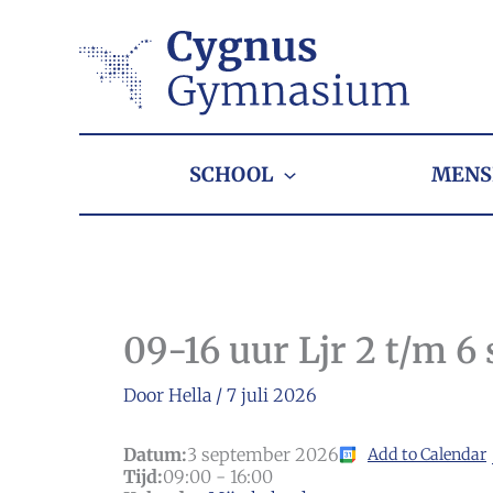
Ga
naar
de
inhoud
SCHOOL
MENS
09-16 uur Ljr 2 t/m 6
Door
Hella
/
7 juli 2026
Datum:
3 september 2026
Add to Calendar
Tijd:
09:00
-
16:00