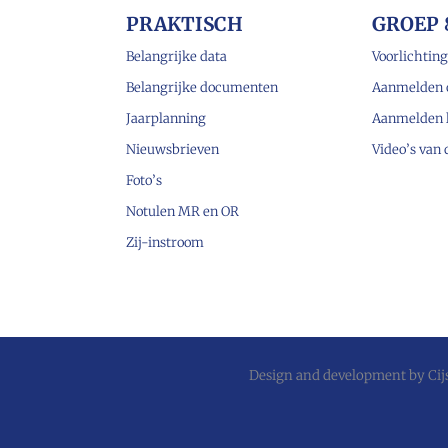
PRAKTISCH
GROEP 
Belangrijke data
Voorlichting
Belangrijke documenten
Aanmelden 
Jaarplanning
Aanmelden 
Nieuwsbrieven
Video’s van
Foto’s
Notulen MR en OR
Zij-instroom
Design and development by
Ci