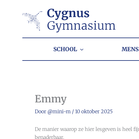
Ga
naar
de
inhoud
SCHOOL
MENS
Emmy
Door
@mini-m
/
10 oktober 2025
De manier waarop ze hier lesgeven is heel fi
benaderbaar.