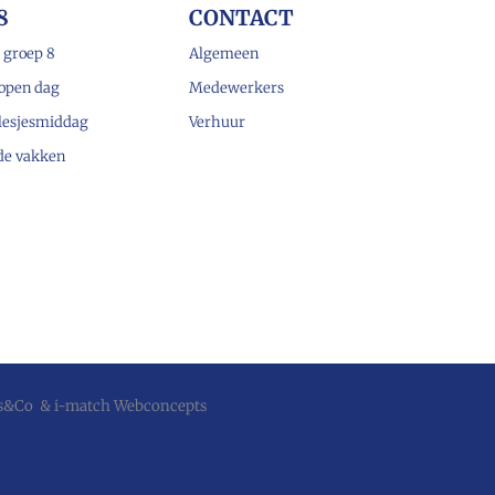
8
CONTACT
 groep 8
Algemeen
open dag
Medewerkers
lesjesmiddag
Verhuur
 de vakken
js&Co
&
i-match Webconcepts