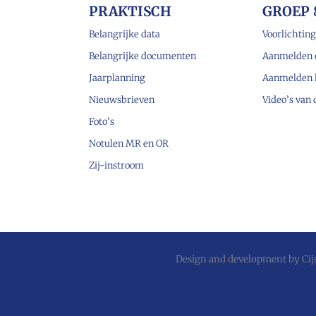
PRAKTISCH
GROEP 
Belangrijke data
Voorlichting
Belangrijke documenten
Aanmelden 
Jaarplanning
Aanmelden 
Nieuwsbrieven
Video’s van
Foto’s
Notulen MR en OR
Zij-instroom
Design and development by
Ci