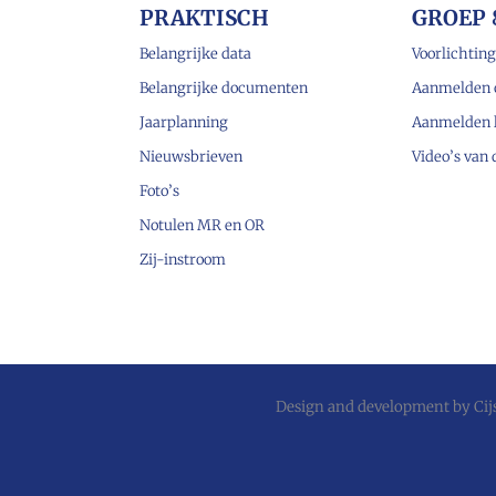
PRAKTISCH
GROEP 
Belangrijke data
Voorlichting
Belangrijke documenten
Aanmelden 
Jaarplanning
Aanmelden 
Nieuwsbrieven
Video’s van
Foto’s
Notulen MR en OR
Zij-instroom
Design and development by
Ci