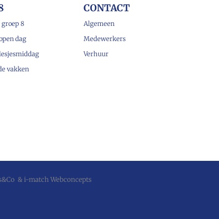
8
CONTACT
 groep 8
Algemeen
open dag
Medewerkers
lesjesmiddag
Verhuur
 de vakken
js&Co
&
i-match Webconcepts