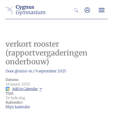
Ga
Zoeken
naar
de
inhoud
verkort rooster
(rapportvergaderingen
onderbouw)
Door
@mini-m
/
9 september 2025
Datum:
18 maart 2025
Add to Calendar
Tijd:
De hele dag
Kalender:
Mijn kalender