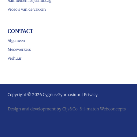
Aanmelden lesjesmiddag
Video’s van de vakken
CONTACT
Algemeen
Medewerkers
Verhuur
Copyright © 2026 Cygnus Gymnasium |
Privacy
Design and development by
Cijs&Co
&
i-match Webconcepts