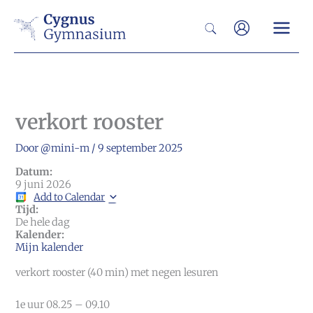
Ga
Zoeken
naar
de
inhoud
verkort rooster
Door
@mini-m
/
9 september 2025
Datum:
9 juni 2026
Add to Calendar
Tijd:
De hele dag
Kalender:
Mijn kalender
verkort rooster (40 min) met negen lesuren
1e uur 08.25 – 09.10