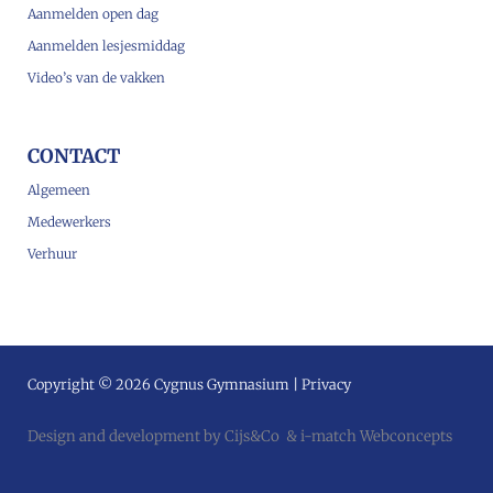
Aanmelden open dag
Aanmelden lesjesmiddag
Video’s van de vakken
CONTACT
Algemeen
Medewerkers
Verhuur
Copyright © 2026 Cygnus Gymnasium |
Privacy
Design and development by
Cijs&Co
&
i-match Webconcepts