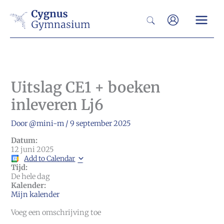
Ga
Zoeken
naar
de
inhoud
Uitslag CE1 + boeken
inleveren Lj6
Door
@mini-m
/
9 september 2025
Datum:
12 juni 2025
Add to Calendar
Tijd:
De hele dag
Kalender:
Mijn kalender
Voeg een omschrijving toe