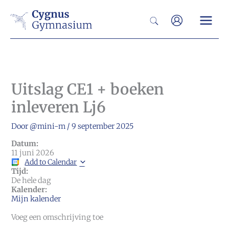
Ga
Zoeken
naar
de
inhoud
Uitslag CE1 + boeken
inleveren Lj6
Door
@mini-m
/
9 september 2025
Datum:
11 juni 2026
Add to Calendar
Tijd:
De hele dag
Kalender:
Mijn kalender
Voeg een omschrijving toe