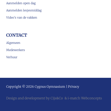
Aanmelden open dag
Aanmelden lesjesmiddag
Video’s van de vakken
CONTACT
Algemeen
Medewerkers
Verhuur
Copyright © 2026 Cygnus Gymnasium |
Privacy
Design and development by
Cijs&Co
&
i-match Webconcepts