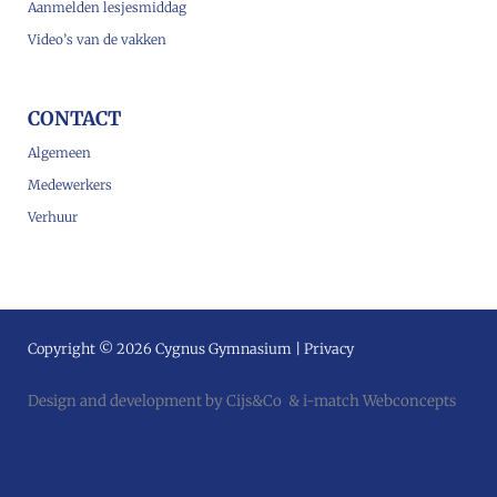
Aanmelden lesjesmiddag
Video’s van de vakken
CONTACT
Algemeen
Medewerkers
Verhuur
Copyright © 2026 Cygnus Gymnasium |
Privacy
Design and development by
Cijs&Co
&
i-match Webconcepts