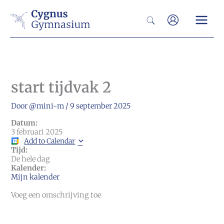
Ga
Zoeken
naar
de
inhoud
start tijdvak 2
Door
@mini-m
/
9 september 2025
Datum:
3 februari 2025
Add to Calendar
Tijd:
De hele dag
Kalender:
Mijn kalender
Voeg een omschrijving toe