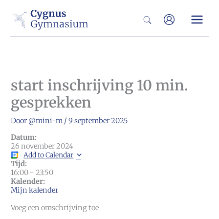
Ga
Zoeken
naar
de
inhoud
start inschrijving 10 min.
gesprekken
Door
@mini-m
/
9 september 2025
Datum:
26 november 2024
Add to Calendar
Tijd:
16:00
-
23:50
Kalender:
Mijn kalender
Voeg een omschrijving toe