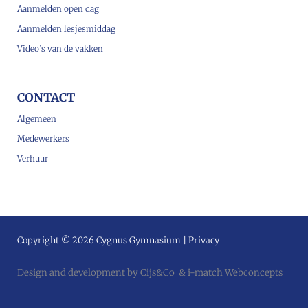
Aanmelden open dag
Aanmelden lesjesmiddag
Video’s van de vakken
CONTACT
Algemeen
Medewerkers
Verhuur
Copyright © 2026 Cygnus Gymnasium |
Privacy
Design and development by
Cijs&Co
&
i-match Webconcepts