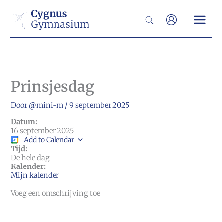
Ga
Zoeken
naar
de
inhoud
Prinsjesdag
Door
@mini-m
/
9 september 2025
Datum:
16 september 2025
Add to Calendar
Tijd:
De hele dag
Kalender:
Mijn kalender
Voeg een omschrijving toe