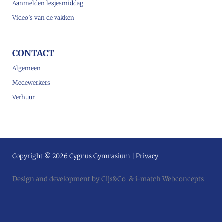
Aanmelden lesjesmiddag
Video’s van de vakken
CONTACT
Algemeen
Medewerkers
Verhuur
Copyright © 2026 Cygnus Gymnasium |
Privacy
Design and development by
Cijs&Co
&
i-match Webconcepts