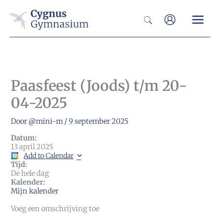
Ga
Zoeken
naar
de
inhoud
Paasfeest (Joods) t/m 20-
04-2025
Door
@mini-m
/
9 september 2025
Datum:
13 april 2025
Add to Calendar
Tijd:
De hele dag
Kalender:
Mijn kalender
Voeg een omschrijving toe