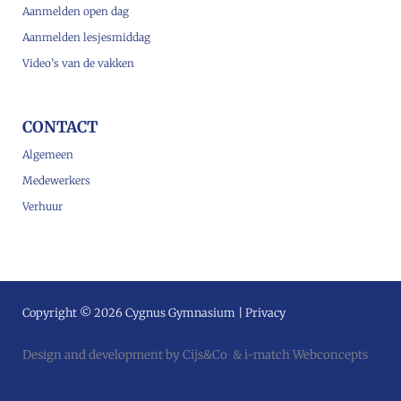
Aanmelden open dag
Aanmelden lesjesmiddag
Video’s van de vakken
CONTACT
Algemeen
Medewerkers
Verhuur
Copyright © 2026 Cygnus Gymnasium |
Privacy
Design and development by
Cijs&Co
&
i-match Webconcepts