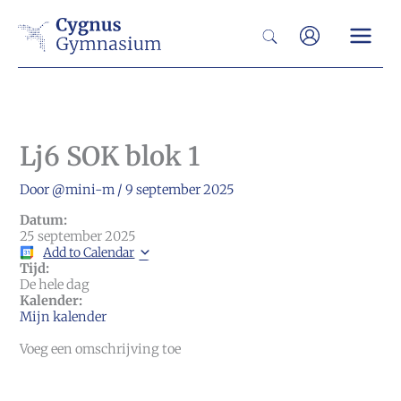
Ga
Zoeken
naar
de
inhoud
Lj6 SOK blok 1
Door
@mini-m
/
9 september 2025
Datum:
25 september 2025
Add to Calendar
Tijd:
De hele dag
Kalender:
Mijn kalender
Voeg een omschrijving toe