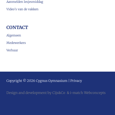
Aanmelden lesjesmiddag
Video’s van de vakken
CONTACT
Algemeen
Medewerkers
Verhuur
Copyright © 2026 Cygnus Gymnasium |
Privacy
Design and development by
Cijs&Co
&
i-match Webconcepts