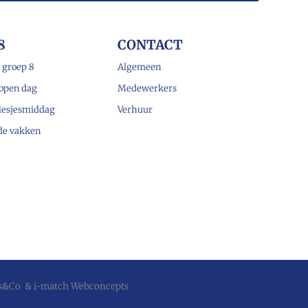
8
CONTACT
 groep 8
Algemeen
open dag
Medewerkers
lesjesmiddag
Verhuur
 de vakken
js&Co
&
i-match Webconcepts