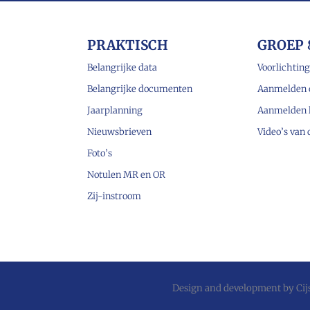
PRAKTISCH
GROEP 
Belangrijke data
Voorlichting
Belangrijke documenten
Aanmelden 
Jaarplanning
Aanmelden 
Nieuwsbrieven
Video’s van
Foto’s
Notulen MR en OR
Zij-instroom
Design and development by
Ci