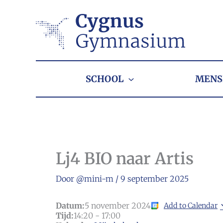
Ga
naar
de
inhoud
SCHOOL
MENS
Lj4 BIO naar Artis
Door
@mini-m
/
9 september 2025
Datum:
5 november 2024
Add to Calendar
Tijd:
14:20
-
17:00